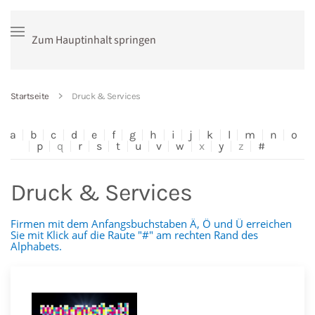
Zum Hauptinhalt springen
Startseite
Druck & Services
a
b
c
d
e
f
g
h
i
j
k
l
m
n
o
p
q
r
s
t
u
v
w
x
y
z
#
Druck & Services
Firmen mit dem Anfangsbuchstaben Ä, Ö und Ü erreichen
Sie mit Klick auf die Raute "#" am rechten Rand des
Alphabets.