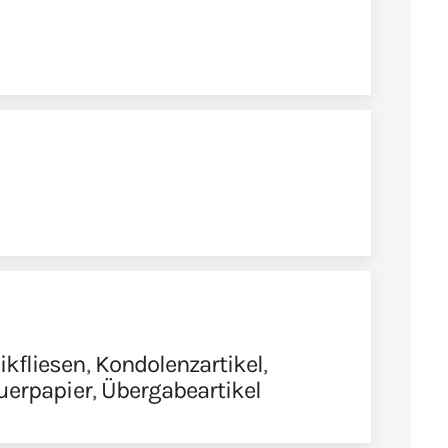
kfliesen
,
Kondolenzartikel
,
uerpapier
,
Übergabeartikel