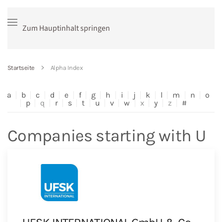
Zum Hauptinhalt springen
Startseite
Alpha Index
a
b
c
d
e
f
g
h
i
j
k
l
m
n
o
p
q
r
s
t
u
v
w
x
y
z
#
Companies starting with U