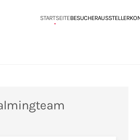
STARTSEITE
BESUCHER
AUSSTELLER
KO
almingteam