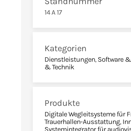
Standnummer
14 A 17
Kategorien
Dienstleistungen
,
Software &
& Technik
Produkte
Digitale Wegleitsysteme für F
Trauerhallen-Ausstattung
,
In
Systemintegrator für audiovi