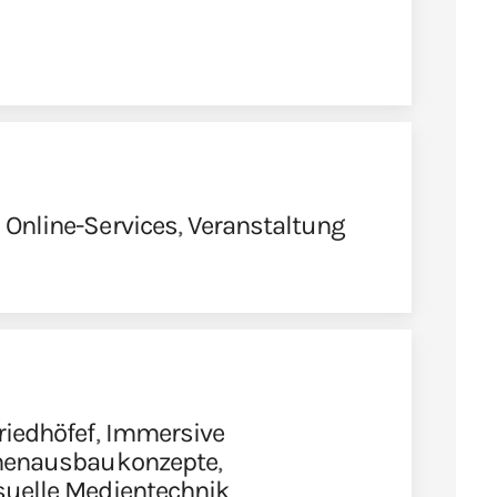
 Online-Services
,
Veranstaltung
riedhöfef
,
Immersive
nenausbaukonzepte
,
suelle Medientechnik